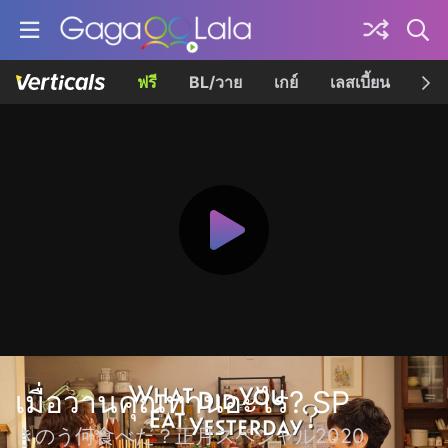
ฟรี
BL/วาย
เกย์
เลสเบี้ยน
เควี
เมื่อวานคุณทานอะไร? SP
きのう何食べた？正月スペシャル2020