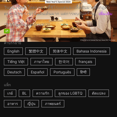
วันหนึ่ง มามิ ไอดอลสาวที่ชิโระแสนจะปลื้มดันมาปรากฏตัว
ตรงหน้าเขา เขานั้นตื่นเต้นมาก แต่การพบกันครั้งน...
เพิ่มเติม
1h15m
ประเทศญี่ปุ่น
2020
ฟรี
คำบรรยาย
English
繁體中文
简体中文
Bahasa Indonesia
Tiếng Việt
ภาษาไทย
한국어
français
Deutsch
Español
Português
हिन्दी
แท็ก
เกย์
BL
ความรัก
ลูกของ LGBTQ
ดัดแปลง
อาหาร
ญี่ปุ่น
ภาพยนตร์