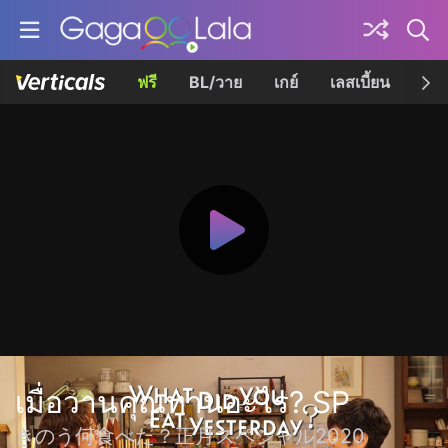
ฟรี
BL/วาย
เกย์
เลสเบี้ยน
เควี
เมื่อวานคุณทานอะไร? SP
きのう何食べた？正月スペシャル2020