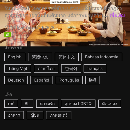
วันหนึ่ง มามิ ไอดอลสาวที่ชิโระแสนจะปลื้มดันมาปรากฏตัว
ตรงหน้าเขา เขานั้นตื่นเต้นมาก แต่การพบกันครั้งน...
เพิ่มเติม
1h15m
ประเทศญี่ปุ่น
2020
ฟรี
คำบรรยาย
English
繁體中文
简体中文
Bahasa Indonesia
Tiếng Việt
ภาษาไทย
한국어
français
Deutsch
Español
Português
हिन्दी
แท็ก
เกย์
BL
ความรัก
ลูกของ LGBTQ
ดัดแปลง
อาหาร
ญี่ปุ่น
ภาพยนตร์