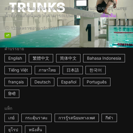
สตีฟคิดว่าตัวเองเป็นชายแท้มาตลอด ยกเว้นเมื่อเขาอยู่ในสระ
น้ำที่บ้านเกิดนั้นเขาก็สามารถเป็นเกย์ได้ตามใ...
เพิ่มเติม
12m
สหราชอาณาจักร
2011
ฟรี
คำบรรยาย
English
繁體中文
简体中文
Bahasa Indonesia
Tiếng Việt
ภาษาไทย
日本語
한국어
français
Deutsch
Español
Português
हिन्दी
แท็ก
เกย์
กระตุ้นราคะ
การรู้รสนิยมทางเพศ
กีฬา
ยุโรป
หนังสั้น