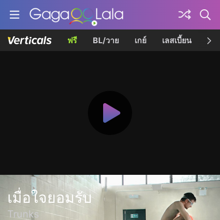
ฟรี
BL/วาย
เกย์
เลสเบี้ยน
เควี
เมื่อใจยอมรับ
Trunks