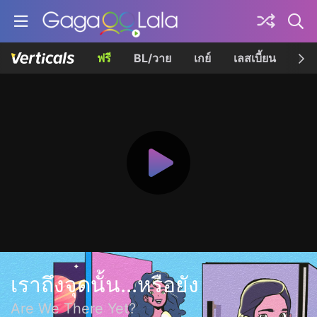
ฟรี
BL/วาย
เกย์
เลสเบี้ยน
เควี
เราถึงจุดนั้น...หรือยัง
Are We There Yet?