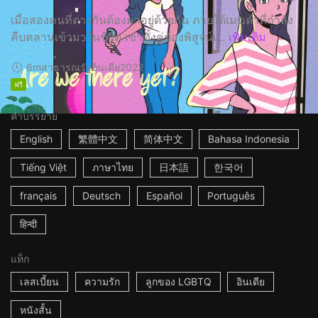
เมื่อสองคนที่ต่างกันต้องมาอยู่ด้วยกัน ภายใต้เมฆดำที่กำลัง
คืบคลานเข้ามาในชีวิต เขาทั้งคู่ต้องพิสูจน์เ...
เพิ่มเติม
6m
สาธารณรัฐอินเดีย
2022
ฟรี
คำบรรยาย
English
繁體中文
简体中文
Bahasa Indonesia
Tiếng Việt
ภาษาไทย
日本語
한국어
français
Deutsch
Español
Português
हिन्दी
แท็ก
เลสเบี้ยน
ความรัก
ลูกของ LGBTQ
อินเดีย
หนังสั้น