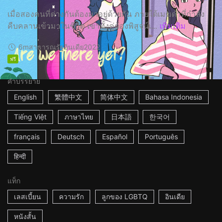
เมื่อสองคนที่ต่างกันต้องมาอยู่ด้วยกัน ภายใต้เมฆดำที่กำลัง
คืบคลานเข้ามาในชีวิต เขาทั้งคู่ต้องพิสูจน์เ...
เพิ่มเติม
6m
สาธารณรัฐอินเดีย
2022
ฟรี
คำบรรยาย
English
繁體中文
简体中文
Bahasa Indonesia
Tiếng Việt
ภาษาไทย
日本語
한국어
français
Deutsch
Español
Português
हिन्दी
แท็ก
เลสเบี้ยน
ความรัก
ลูกของ LGBTQ
อินเดีย
หนังสั้น