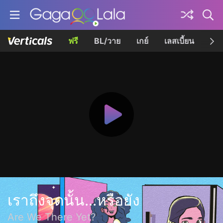
ฟรี
BL/วาย
เกย์
เลสเบี้ยน
เควี
เราถึงจุดนั้น...หรือยัง
Are We There Yet?