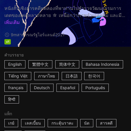
หนังสั้นเชิงสารคดีทดลองที่พาท่านไปสำรวจวัฒนธรรมการ
เดตของเพศหลากหลาย ☆ เหนือกว่าภาพจำแบบเดิม และมี...
เพิ่มเติม
9m
สาธารณรัฐไอร์แลนด์
2021
ฟรี
คำบรรยาย
English
繁體中文
简体中文
Bahasa Indonesia
Tiếng Việt
ภาษาไทย
日本語
한국어
français
Deutsch
Español
Português
हिन्दी
แท็ก
เกย์
เลสเบี้ยน
กระตุ้นราคะ
นัด
สารคดี