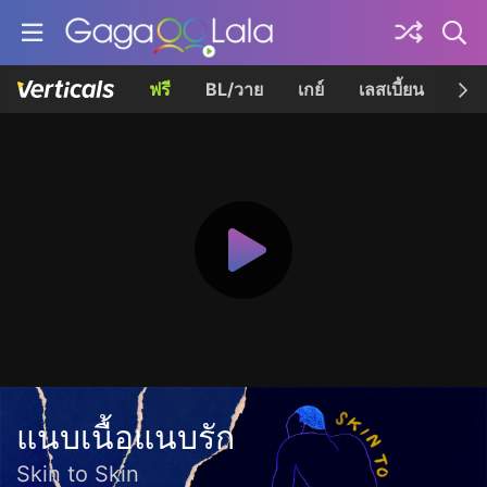
ฟรี
BL/วาย
เกย์
เลสเบี้ยน
เควี
แนบเนื้อแนบรัก
Skin to Skin