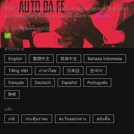
ชีวิตของอัมนนต้องเปลี่ยนไปเมื่อเขาต้องมาดูแลรถให้ซุปเปอร์
สตาร์หนังผู้ใหญ่ชื่อดังอย่างแดนนี่ เมื่อเขา...
เพิ่มเติม
20m
รัฐอิสราเอล
2022
ฟรี
คำบรรยาย
English
繁體中文
简体中文
Bahasa Indonesia
Tiếng Việt
ภาษาไทย
日本語
한국어
français
Deutsch
Español
Português
हिन्दी
แท็ก
เกย์
กระตุ้นราคะ
ตะวันออกกลาง
หนังสั้น