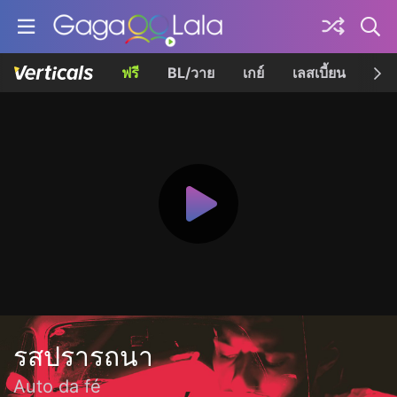
ฟรี
BL/วาย
เกย์
เลสเบี้ยน
เควี
รสปรารถนา
Auto da fé