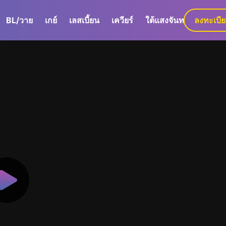
BL/วาย
เกย์
เลสเบี้ยน
เควียร์
ใต้แสงจันทร์
ลงทะเบี
GaLa+