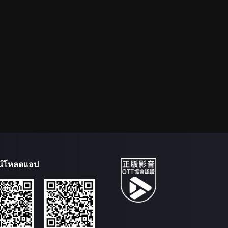
น์โหลดแอป