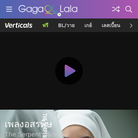
ฟรี
BL/วาย
เกย์
เลสเบี้ยน
เควี
เพลงอสรพิษ
The Serpent's Song