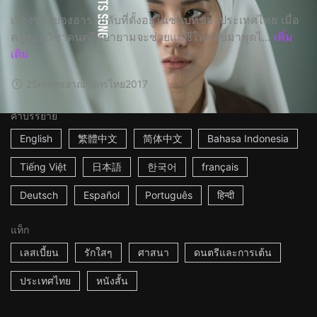
เรื่องราวของอารามลับที่ตั้งอยู่ในชนบทของประเทศไทย เมื่อ
ครูสอนวิชาดนตรีพยายามจะช่วยแม่ชีให้กลับมาพูดไ...
เพิ่ม
เติม
25m
ราชอาณาจักรไทย
2017
คำบรรยาย
English
繁體中文
简体中文
Bahasa Indonesia
Tiếng Việt
日本語
한국어
français
Deutsch
Español
Português
हिन्दी
แท็ก
เลสเบี้ยน
รักใสๆ
ศาสนา
ดนตรีและการเต้น
ประเทศไทย
หนังสั้น