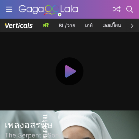
ฟรี
BL/วาย
เกย์
เลสเบี้ยน
เควี
เพลงอสรพิษ
The Serpent's Song