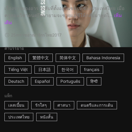
เรื่องราวของอารามลับที่ตั้งอยู่ในชนบทของประเทศไทย เมื่อ
ครูสอนวิชาดนตรีพยายามจะช่วยแม่ชีให้กลับมาพูดไ...
เพิ่ม
เติม
25m
ราชอาณาจักรไทย
2017
คำบรรยาย
English
繁體中文
简体中文
Bahasa Indonesia
Tiếng Việt
日本語
한국어
français
Deutsch
Español
Português
हिन्दी
แท็ก
เลสเบี้ยน
รักใสๆ
ศาสนา
ดนตรีและการเต้น
ประเทศไทย
หนังสั้น