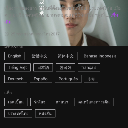
เรื่องราวของอารามลับที่ตั้งอยู่ในชนบทของประเทศไทย เมื่อ
ครูสอนวิชาดนตรีพยายามจะช่วยแม่ชีให้กลับมาพูดไ...
เพิ่ม
เติม
25m
ราชอาณาจักรไทย
2017
คำบรรยาย
English
繁體中文
简体中文
Bahasa Indonesia
Tiếng Việt
日本語
한국어
français
Deutsch
Español
Português
हिन्दी
แท็ก
เลสเบี้ยน
รักใสๆ
ศาสนา
ดนตรีและการเต้น
ประเทศไทย
หนังสั้น