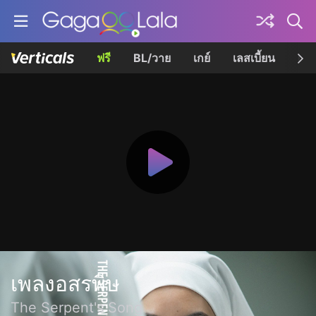
ฟรี
BL/วาย
เกย์
เลสเบี้ยน
เควี
เพลงอสรพิษ
The Serpent's Song