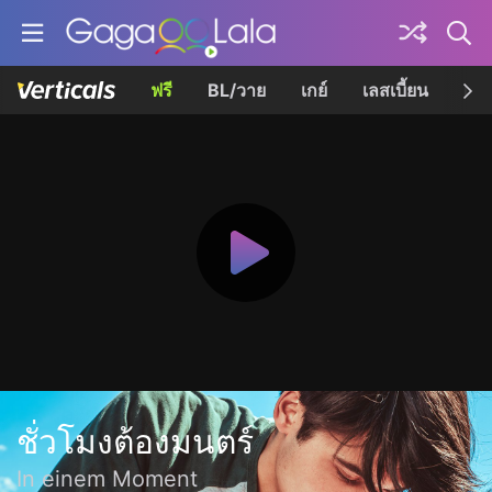
ฟรี
BL/วาย
เกย์
เลสเบี้ยน
เควี
ชั่วโมงต้องมนตร์
In einem Moment