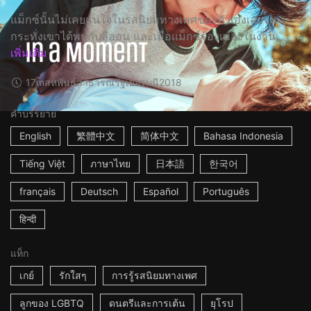
แม็กซ์นั้นไม่เคยแน่ใจในรสนิยมทางเพศของตัวเองเลยจน
กระทั่งเขาได้พบกับลีออน และเมื่อแม็กซ์ร้องเพลงในงาน...
เพิ่มเติม
17m
สหพันธ์สาธารณรัฐเยอรมนี
2018
คำบรรยาย
English
繁體中文
简体中文
Bahasa Indonesia
Tiếng Việt
ภาษาไทย
日本語
한국어
français
Deutsch
Español
Português
हिन्दी
แท็ก
เกย์
รักใสๆ
การรู้รสนิยมทางเพศ
ลูกของ LGBTQ
ดนตรีและการเต้น
ยุโรป