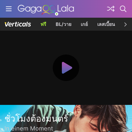
ฟรี
BL/วาย
เกย์
เลสเบี้ยน
เควี
ชั่วโมงต้องมนตร์
In einem Moment