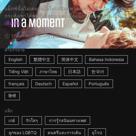
แม็กซ์นั้นไม่เคยแน่ใจในรสนิยมทางเพศของตัวเองเลยจน
กระทั่งเขาได้พบกับลีออน และเมื่อแม็กซ์ร้องเพลงในงาน...
เพิ่มเติม
17m
สหพันธ์สาธารณรัฐเยอรมนี
2018
คำบรรยาย
English
繁體中文
简体中文
Bahasa Indonesia
Tiếng Việt
ภาษาไทย
日本語
한국어
français
Deutsch
Español
Português
हिन्दी
แท็ก
เกย์
รักใสๆ
การรู้รสนิยมทางเพศ
ลูกของ LGBTQ
ดนตรีและการเต้น
ยุโรป