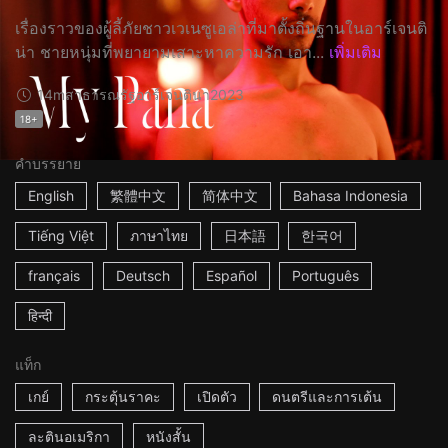
เรื่องราวของผู้ลี้ภัยชาวเวเนซูเอล่าที่มาตั้งถิ่นฐานในอาร์เจนติ
น่า ชายหนุ่มที่พยายามเสาะหาความรัก เอา...
เพิ่มเติม
14m
สาธารณรัฐอาร์เจนตินา
2023
18+
คำบรรยาย
English
繁體中文
简体中文
Bahasa Indonesia
Tiếng Việt
ภาษาไทย
日本語
한국어
français
Deutsch
Español
Português
हिन्दी
แท็ก
เกย์
กระตุ้นราคะ
เปิดตัว
ดนตรีและการเต้น
ละตินอเมริกา
หนังสั้น