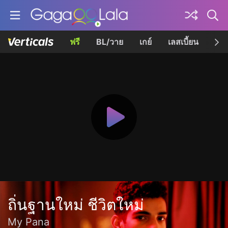
ฟรี
BL/วาย
เกย์
เลสเบี้ยน
เควี
ถิ่นฐานใหม่ ชีวิตใหม่
My Pana