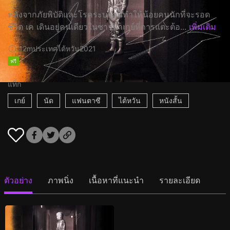
หลังจากภัยพิบัติและโรคระบาดที่ทำให้น้อยคนนักที่จะรอด
ชีวิต เค เดินอยู่คนเดียวในซาวน่าเกย์ที่การแตะต้อ...
เพิ่มเติม
12m
ประเทศไต้หวัน
2021
ฟรี
แท็ก
เกย์
นัด
แฟนตาซี
ไต้หวัน
หนังสั้น
ตัวอย่าง
ภาพนิ่ง
เนื้อหาที่แนะนำ
รายละเอียด