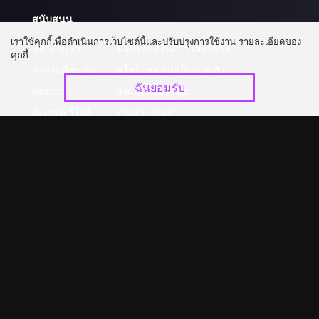
สนับสนุน
เราใช้คุกกี้เพื่อดำเนินการเว็บไซต์นี้และปรับปรุงการใช้งาน รายละเอียดของ
เกี่ยวกับเรา
ข้อกำหนดในการให้บริการ
คุกกี้
คำถามที่พบบ่อย
นโยบายความเป็นส่วนตัว
ฉันยอมรับ
ติดต่อเรา
ส่งผลงานของคุณ
อัปเกรด วีไอพี
ร่วมงานกับเรา
ดาวน์โหลดแอป