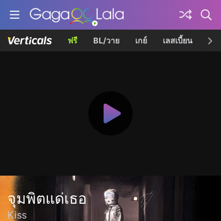
ฟรี
BL/วาย
เกย์
เลสเบี้ยน
เควี
จุมพิตแด่เธอ
Kiss