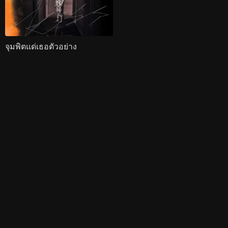
จุมพิตแด่เธอตัวอย่าง