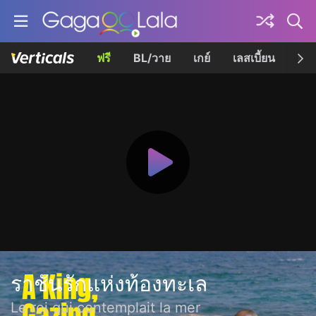
ฟรี
BL/วาย
เกย์
เลสเบี้ยน
เควี
ราชันรักแห่งท้องทะเล
Le roi qui contemplait la mer