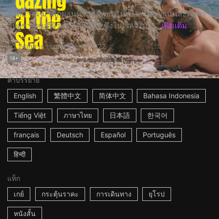
โอส์มาเน่ มาพักผ่อนที่รีสอร์ทหรูริมทะเล แต่เขานั้นสะดุดตา
กับผู้ชายหุ่นดีผิวอทนคนหนึ่ง ซึ่งในเวลาไม่น...
เพิ่มเติม
24m
สาธารณรัฐฝรั่ั่งเศส
2022
18+
คำบรรยาย
English
繁體中文
简体中文
Bahasa Indonesia
Tiếng Việt
ภาษาไทย
日本語
한국어
français
Deutsch
Español
Português
हिन्दी
แท็ก
เกย์
กระตุ้นราคะ
การเดินทาง
ยุโรป
หนังสั้น