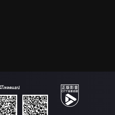
น์โหลดแอป