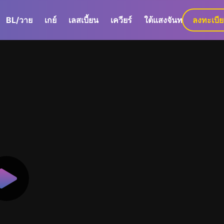
BL/วาย
เกย์
เลสเบี้ยน
เควียร์
ใต้แสงจันทร์
ลงทะเบี
GaLa+