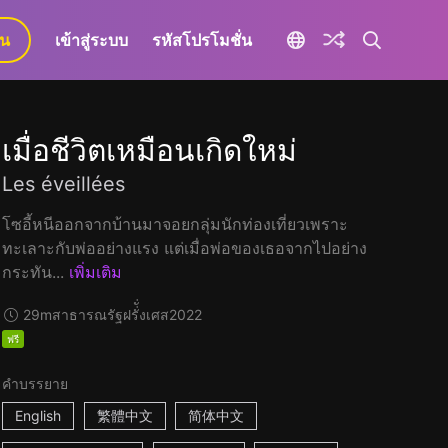
ยน
เข้าสู่ระบบ
รหัสโปรโมชั่น
เมื่อชีวิตเหมือนเกิดใหม่
Les éveillées
โซอี้หนีออกจากบ้านมาจอยกลุ่มนักท่องเที่ยวเพราะ
ทะเลาะกับพ่ออย่างแรง แต่เมื่อพ่อของเธอจากไปอย่าง
กระทัน...
เพิ่มเติม
29m
สาธารณรัฐฝรั่ั่งเศส
2022
ฟรี
คำบรรยาย
English
繁體中文
简体中文