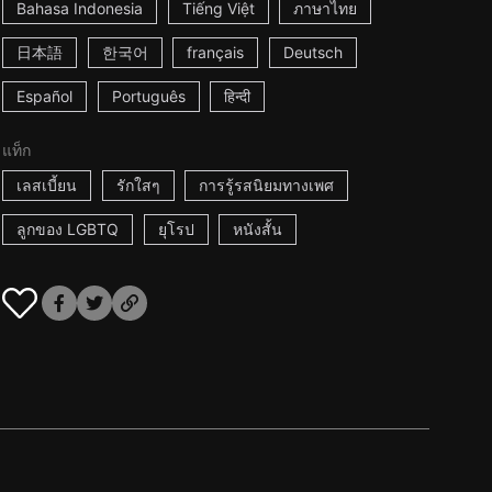
Bahasa Indonesia
Tiếng Việt
ภาษาไทย
日本語
한국어
français
Deutsch
Español
Português
हिन्दी
แท็ก
เลสเบี้ยน
รักใสๆ
การรู้รสนิยมทางเพศ
ลูกของ LGBTQ
ยุโรป
หนังสั้น