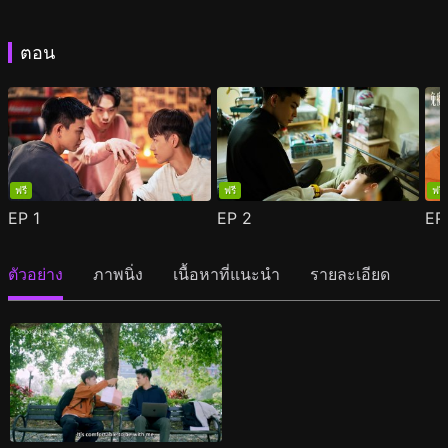
ตอน
ฟรี
ฟรี
ฟรี
EP
1
EP
2
E
ตัวอย่าง
ภาพนิ่ง
เนื้อหาที่แนะนำ
รายละเอียด