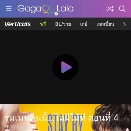
ฟรี
BL/วาย
เกย์
เลสเบี้ยน
เควี
รูมเมทคนนี้...ไล่ผีให้ที ตอนที่ 4
免疫屏蔽