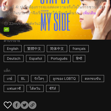
ตอนที่ 4: ปูเซี่ยต้องการจะแสดงความจริงใจในการชวน เจียง
ฉีเข้าทีมบาส เขาจึงเริ่มแสดงให้เจียงฉีเห็นว่า...
เพิ่มเติม
22m
ประเทศไต้หวัน
2023
ฟรี
คำบรรยาย
English
繁體中文
简体中文
français
Deutsch
Español
Português
हिन्दी
แท็ก
เกย์
BL
รักใสๆ
ลูกของ LGBTQ
ตลกขบขัน
แฟนตาซี
ไต้หวัน
ซีรีส์