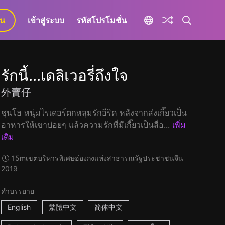
ยน
เข้าสู่ระบบ
รหัสโปรโมชั่น
รักนี้...เดลิเวอรี่ถึงใจ
外賣仔
ชุนโฮ หนุ่มไรเดอร์ตกหลุมรักอีริค หลังจากส่งเกี๊ยวเป็น
อาหารให้เขาบ่อยๆ แล้วความรักที่มีเกี๊ยวเป็นสื่อ...
เพิ่ม
เติม
15m
เขตบริหารพิเศษฮ่องกงแห่งสาธารณรัฐประชาชนจีน
2019
คำบรรยาย
English
繁體中文
简体中文