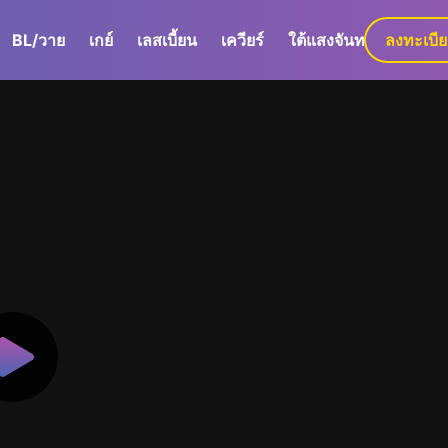
BL/วาย
เกย์
เลสเบี้ยน
เควียร์
ใต้แสงจันทร์
ลงทะเบี
GaLa+