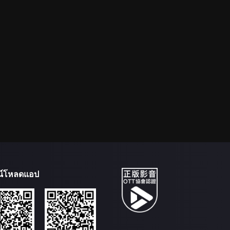
น์โหลดแอป