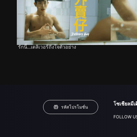
รักนี้...เดลิเวอรี่ถึงใจตัวอย่าง
โซเชียลมีเด
รหัสโปรโมชั่น
FOLLOW U