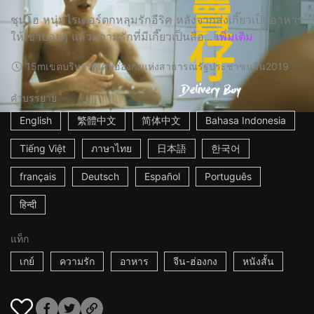
ชุนโฮ หนุ่มไรเดอร์ตกหลุมรักอีริค หลังจากส่งเกี๊ยวเป็นอาหาร
ให้เขาบ่อยๆ แล้วความรักที่มีเกี๊ยวเป็นสื่อ...
เพิ่มเติม
15m
เขตบริหารพิเศษฮ่องกงแห่งสาธารณรัฐประชาชนจีน
2019
คำบรรยาย
English
繁體中文
简体中文
Bahasa Indonesia
Tiếng Việt
ภาษาไทย
日本語
한국어
français
Deutsch
Español
Português
हिन्दी
แท็ก
เกย์
ความรัก
อาหาร
จีน-ฮ่องกง
หนังสั้น