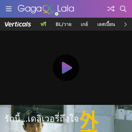
ฟรี
BL/วาย
เกย์
เลสเบี้ยน
เควี
รักนี้...เดลิเวอรี่ถึงใจ
外賣仔