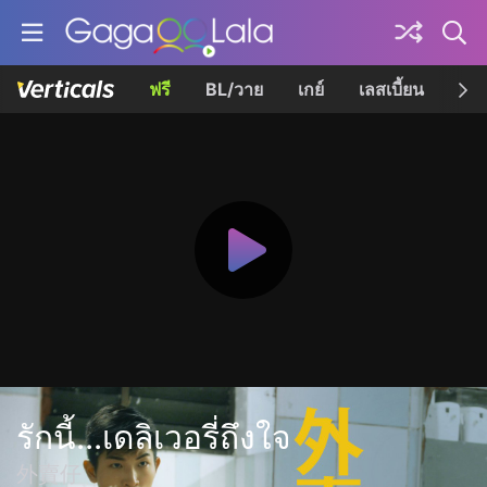
ฟรี
BL/วาย
เกย์
เลสเบี้ยน
เควี
รักนี้...เดลิเวอรี่ถึงใจ
外賣仔