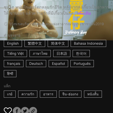
ชุนโฮ หนุ่มไรเดอร์ตกหลุมรักอีริค หลังจากส่งเกี๊ยวเป็นอาหาร
ให้เขาบ่อยๆ แล้วความรักที่มีเกี๊ยวเป็นสื่อ...
เพิ่มเติม
15m
เขตบริหารพิเศษฮ่องกงแห่งสาธารณรัฐประชาชนจีน
2019
คำบรรยาย
English
繁體中文
简体中文
Bahasa Indonesia
Tiếng Việt
ภาษาไทย
日本語
한국어
français
Deutsch
Español
Português
हिन्दी
แท็ก
เกย์
ความรัก
อาหาร
จีน-ฮ่องกง
หนังสั้น