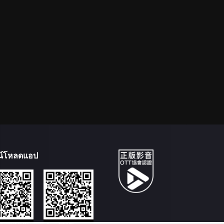
น์โหลดแอป