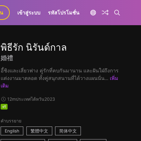
ยน
เข้าสู่ระบบ
รหัสโปรโมชั่น
พิธีรัก นิรันด์กาล
婚禮
อี้ชิงและเสี่ยวฟาง คู่รักที่คบกันมานาน และฝันใฝ่ถึงการ
แต่งงานมาตลอด ทั้งคู่สนุกสนานที่ได้วางแผนนั่น...
เพิ่ม
เติม
12m
ประเทศไต้หวัน
2023
ฟรี
คำบรรยาย
English
繁體中文
简体中文