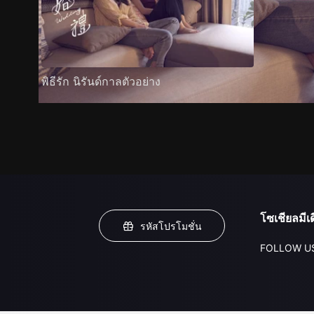
พิธีรัก นิรันด์กาลตัวอย่าง
โซเชียลมีเด
รหัสโปรโมชั่น
FOLLOW U