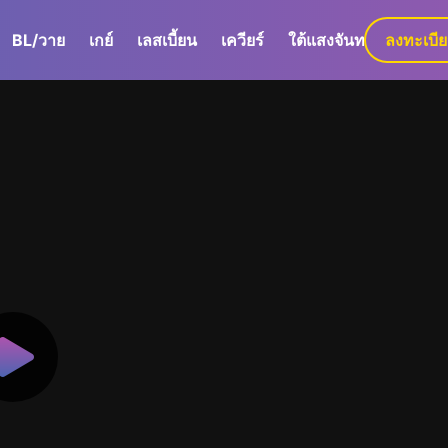
BL/วาย
เกย์
เลสเบี้ยน
เควียร์
ใต้แสงจันทร์
ลงทะเบี
GaLa+