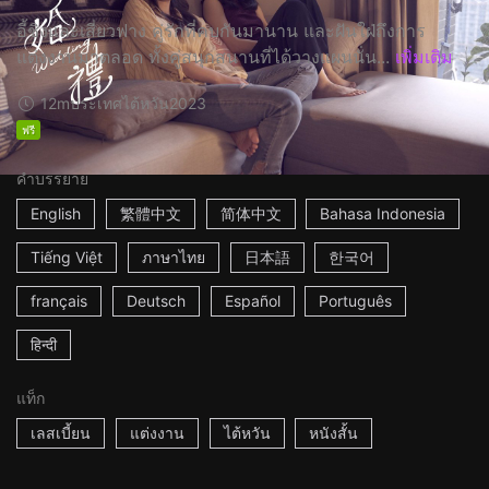
อี้ชิงและเสี่ยวฟาง คู่รักที่คบกันมานาน และฝันใฝ่ถึงการ
แต่งงานมาตลอด ทั้งคู่สนุกสนานที่ได้วางแผนนั่น...
เพิ่มเติม
12m
ประเทศไต้หวัน
2023
ฟรี
คำบรรยาย
English
繁體中文
简体中文
Bahasa Indonesia
Tiếng Việt
ภาษาไทย
日本語
한국어
français
Deutsch
Español
Português
हिन्दी
แท็ก
เลสเบี้ยน
แต่งงาน
ไต้หวัน
หนังสั้น