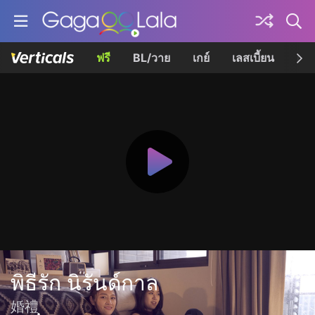
ฟรี
BL/วาย
เกย์
เลสเบี้ยน
เควี
พิธีรัก นิรันด์กาล
婚禮