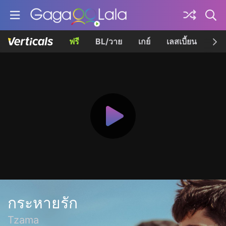
ฟรี
BL/วาย
เกย์
เลสเบี้ยน
เควี
กระหายรัก
Tzama