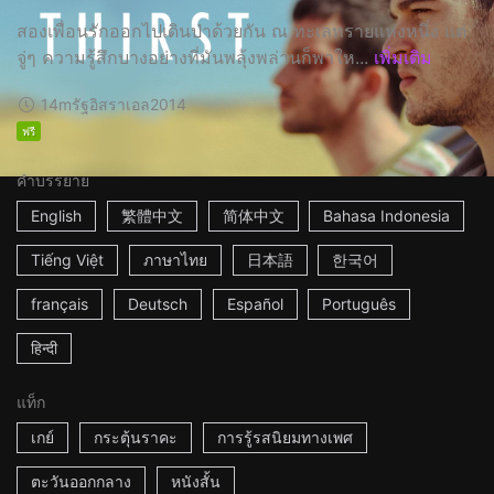
สองเพื่อนรักออกไปเดินป่าด้วยกัน ณ ทะเลทรายแห่งหนึ่ง แต่
จู่ๆ ความรู้สึกบางอย่างที่มันพลุ้งพล่านก็พาให...
เพิ่มเติม
14m
รัฐอิสราเอล
2014
ฟรี
คำบรรยาย
English
繁體中文
简体中文
Bahasa Indonesia
Tiếng Việt
ภาษาไทย
日本語
한국어
français
Deutsch
Español
Português
हिन्दी
แท็ก
เกย์
กระตุ้นราคะ
การรู้รสนิยมทางเพศ
ตะวันออกกลาง
หนังสั้น