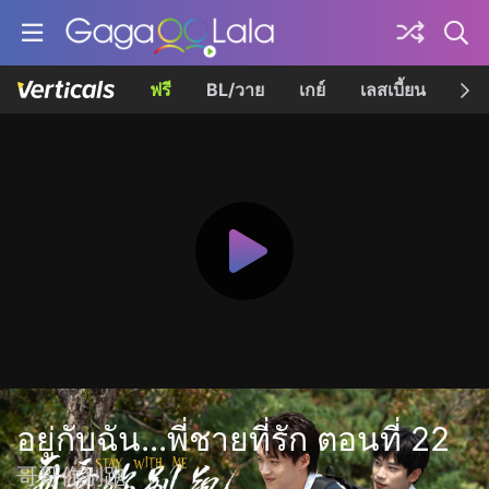
ฟรี
BL/วาย
เกย์
เลสเบี้ยน
เควี
อยู่กับฉัน...พี่ชายที่รัก ตอนที่ 22
哥哥你别跑