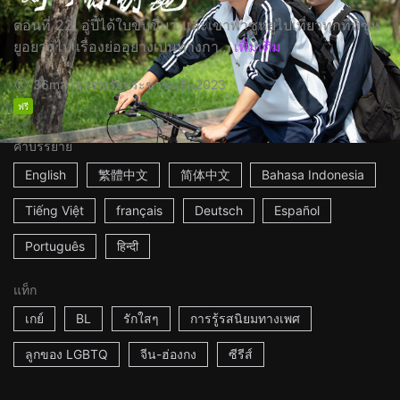
ตอนที่ 22: อู่ปี๋ได้ใบขับขี่มา และเขาพาซูหยูไปเที่ยวทุกที่ที่ซูห
ยูอยากไป เรื่องย่ออย่างเป็นทางกา...
เพิ่มเติม
36m
สาธารณรัฐประชาชนจีน
2023
ฟรี
คำบรรยาย
English
繁體中文
简体中文
Bahasa Indonesia
Tiếng Việt
français
Deutsch
Español
Português
हिन्दी
แท็ก
เกย์
BL
รักใสๆ
การรู้รสนิยมทางเพศ
ลูกของ LGBTQ
จีน-ฮ่องกง
ซีรีส์