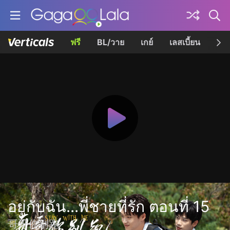
ฟรี
BL/วาย
เกย์
เลสเบี้ยน
เควี
อยู่กับฉัน...พี่ชายที่รัก ตอนที่ 15
哥哥你别跑