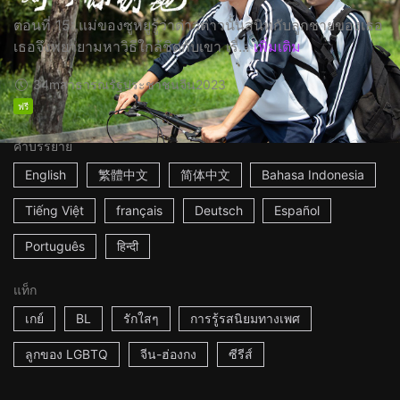
ตอนที่ 15: แม่ของซูหยูรู้ว่าต่าวต่าวนั้นสนิทกับลูกชายของเธอ
เธอจึงพยายามหาวิธีใกล้ชิดกับเขา เรื่...
เพิ่มเติม
34m
สาธารณรัฐประชาชนจีน
2023
ฟรี
คำบรรยาย
English
繁體中文
简体中文
Bahasa Indonesia
Tiếng Việt
français
Deutsch
Español
Português
हिन्दी
แท็ก
เกย์
BL
รักใสๆ
การรู้รสนิยมทางเพศ
ลูกของ LGBTQ
จีน-ฮ่องกง
ซีรีส์