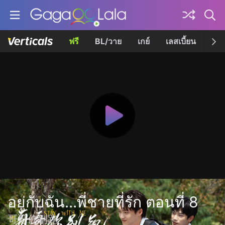
ฟรี
BL/วาย
เกย์
เลสเบี้ยน
เควี
อยู่กับฉัน...พี่ชายที่รัก ตอนที่ 8
哥哥你别跑