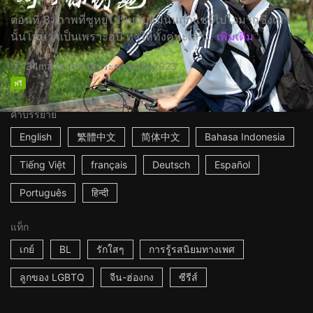
ตอนที่ 8: ภาพที่ซูหยูไปพบกับแม่นั้นถูกแชร์ไปไวมากซึ่งเขา
นั้นโทษว่าเป็นเพราะอู่ปี๋ ทำให้ทั้งคู่ทะเลา...
เพิ่มเติม
34m
สาธารณรัฐประชาชนจีน
2023
ฟรี
คำบรรยาย
English
繁體中文
简体中文
Bahasa Indonesia
Tiếng Việt
français
Deutsch
Español
Português
हिन्दी
แท็ก
เกย์
BL
รักใสๆ
การรู้รสนิยมทางเพศ
ลูกของ LGBTQ
จีน-ฮ่องกง
ซีรีส์