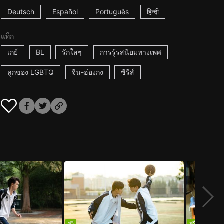
Deutsch
Español
Português
हिन्दी
แท็ก
เกย์
BL
รักใสๆ
การรู้รสนิยมทางเพศ
ลูกของ LGBTQ
จีน-ฮ่องกง
ซีรีส์
ฟรี
ฟรี