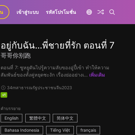
ยน
เข้าสู่ระบบ
รหัสโปรโมชั่น
อยู่กับฉัน...พี่ชายที่รัก ตอนที่ 7
哥哥你别跑
ตอนที่ 7: ซูหยูดันไปรู้ความลับของอู่ปี๋เข้า ทำให้ความ
สัมพันธ์ของทั้งคู่หยุดชะงัก เรื่องย่ออย่างเ...
เพิ่มเติม
34m
สาธารณรัฐประชาชนจีน
2023
ฟรี
คำบรรยาย
English
繁體中文
简体中文
Bahasa Indonesia
Tiếng Việt
français