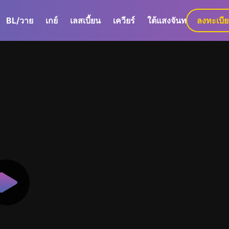
BL/วาย
เกย์
เลสเบี้ยน
เควียร์
ใต้แสงจันทร์
ลงทะเบี
GaLa+