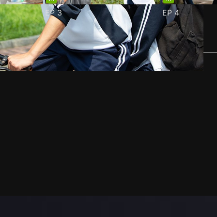
EP
3
EP
4