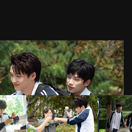
ฟรี
ฟรี