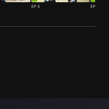
EP
5
EP
6