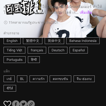
ตอนที่ 2: โปวานแนะนำให้ไป๋หลี่ลองเป็นนักสตรีมเมอร์ ทำให้
ไป๋หลี่พยายามหาประเด็นร้อนต่างๆมาไลฟ์ เร...
เพิ่มเติม
11m
สาธารณรัฐประชาชนจีน
2021
คำบรรยาย
English
繁體中文
简体中文
Bahasa Indonesia
Tiếng Việt
français
Deutsch
Español
Português
हिन्दी
แท็ก
เกย์
BL
ความรัก
ตลกขบขัน
จีน-ฮ่องกง
ซีรีส์