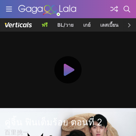
ฟรี
BL/วาย
เกย์
เลสเบี้ยน
เควี
คู่จิ้น ฟินเต็มร้อย ตอนที่ 2
百里挑一