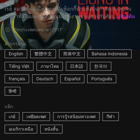
เรย์ สมาชิกน้องใหม่ของทีมฮ็อกกี้น้ำแข็งนั้นกำลังประสบกับ
ปัญหาทั้งในและนอกลานน้ำแข็ง เพราะเขาปรับตัสเ...
เพิ่มเติม
17m
ประเทศแคนาดา
2017
คำบรรยาย
English
繁體中文
简体中文
Bahasa Indonesia
Tiếng Việt
ภาษาไทย
日本語
한국어
français
Deutsch
Español
Português
हिन्दी
แท็ก
เกย์
เหยียดเพศ
การรู้รสนิยมทางเพศ
กีฬา
อเมริกาเหนือ
หนังสั้น