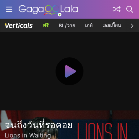
ฟรี
BL/วาย
เกย์
เลสเบี้ยน
เควี
จนถึงวันที่รอคอย
Lions in Waiting