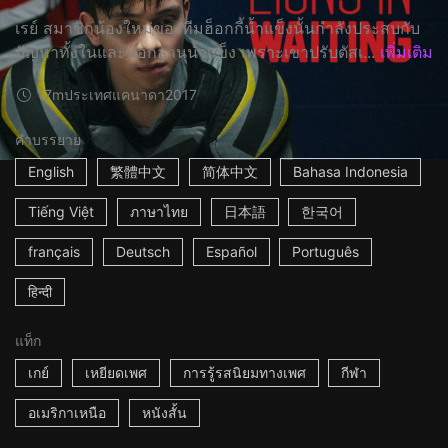
เรย์ สมาชิกน้องใหม่ของทีมฮ็อกกี้น้ำแข็งนั้นกำลังประสบกับ
ปัญหาทั้งในและนอกลานน้ำแข็ง เพราะเขาปรับตัสเ...
เพิ่มเติม
17m
ประเทศแคนาดา
2017
คำบรรยาย
English
繁體中文
简体中文
Bahasa Indonesia
Tiếng Việt
ภาษาไทย
日本語
한국어
français
Deutsch
Español
Português
हिन्दी
แท็ก
เกย์
เหยียดเพศ
การรู้รสนิยมทางเพศ
กีฬา
อเมริกาเหนือ
หนังสั้น