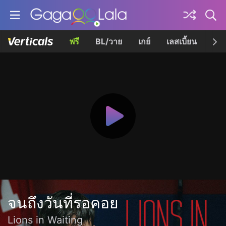
ฟรี
BL/วาย
เกย์
เลสเบี้ยน
เควี
จนถึงวันที่รอคอย
Lions in Waiting