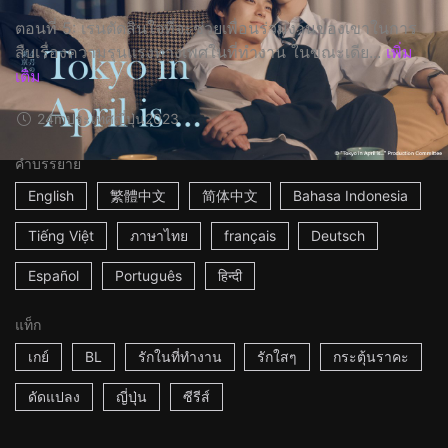
ตอนที่ 5: เรนตัดสินใจที่จะช่วยเพื่อนร่วมงานของเขาในการ
สืบเรื่องความรุนแรงทางเพศในที่ทำงาน ในขณะเดีย...
เพิ่ม
เติม
24m
ประเทศญี่ปุ่น
2023
คำบรรยาย
English
繁體中文
简体中文
Bahasa Indonesia
Tiếng Việt
ภาษาไทย
français
Deutsch
Español
Português
हिन्दी
แท็ก
เกย์
BL
รักในที่ทำงาน
รักใสๆ
กระตุ้นราคะ
ดัดแปลง
ญี่ปุ่น
ซีรีส์