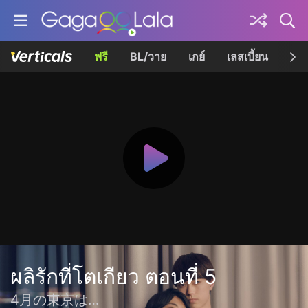
ฟรี
BL/วาย
เกย์
เลสเบี้ยน
เควี
ผลิรักที่โตเกียว ตอนที่ 5
4月の東京は…