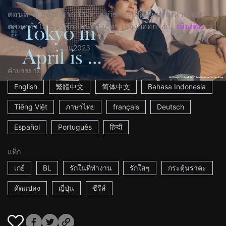
ตอนที่ 4: กลับกลายเป็นว่าทากิซาวะเป็นฝ่ายตามหาเรนมา
ตลอดทำให้เรนรู้สึกอ่อนไหวสุดๆ เรื่องย่ออย่างเ...
เพิ่มเติม
24m
ประเทศญี่ปุ่น
2023
คำบรรยาย
English
繁體中文
简体中文
Bahasa Indonesia
Tiếng Việt
ภาษาไทย
français
Deutsch
Español
Português
हिन्दी
แท็ก
เกย์
BL
รักในที่ทำงาน
รักใสๆ
กระตุ้นราคะ
ดัดแปลง
ญี่ปุ่น
ซีรีส์