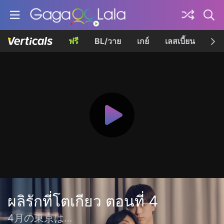
ฟรี
BL/วาย
เกย์
เลสเบี้ยน
เควี
ผลิรักที่โตเกียว ตอนที่ 4
4月の東京は…