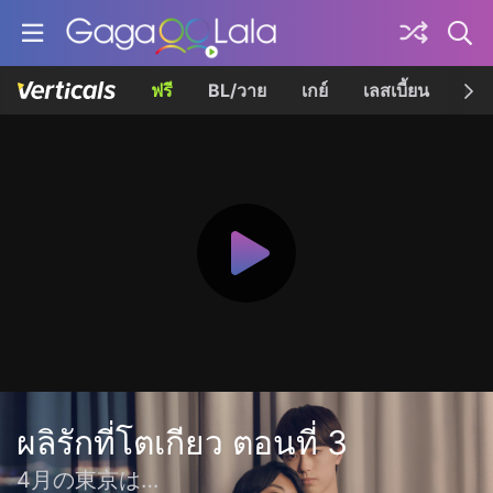
ฟรี
BL/วาย
เกย์
เลสเบี้ยน
เควี
ผลิรักที่โตเกียว ตอนที่ 3
4月の東京は…