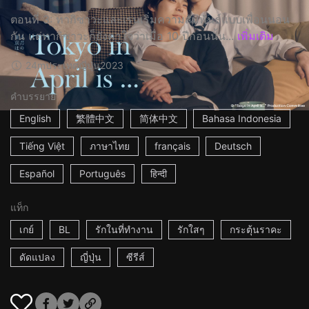
ตอนที่ 3: ทากิซาวะและเรนเริ่มความสัมพันธ์แบบเพื่อนนอน
กัน แต่ทากิซาวะก็ยังคาใจว่าเมื่อ 10 ปีก่อนนั้น...
เพิ่มเติม
24m
ประเทศญี่ปุ่น
2023
คำบรรยาย
English
繁體中文
简体中文
Bahasa Indonesia
Tiếng Việt
ภาษาไทย
français
Deutsch
Español
Português
हिन्दी
แท็ก
เกย์
BL
รักในที่ทำงาน
รักใสๆ
กระตุ้นราคะ
ดัดแปลง
ญี่ปุ่น
ซีรีส์