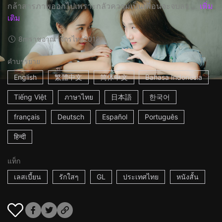
กล้าสารภาพออกไปเพราะกลัวความเป็นเพื่อนจะจบลง ...
เพิ่ม
เติม
8m
ราชอาณาจักรไทย
2018
คำบรรยาย
English
繁體中文
简体中文
Bahasa Indonesia
Tiếng Việt
ภาษาไทย
日本語
한국어
français
Deutsch
Español
Português
हिन्दी
แท็ก
เลสเบี้ยน
รักใสๆ
GL
ประเทศไทย
หนังสั้น