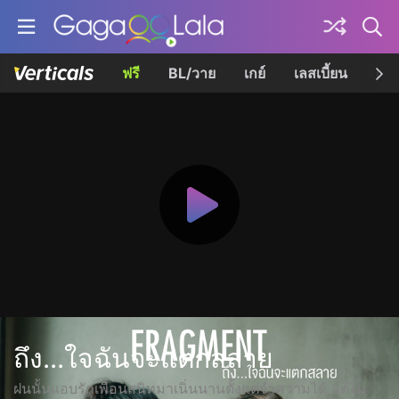
ฟรี
BL/วาย
เกย์
เลสเบี้ยน
เควี
ถึง...ใจฉันจะแตกสลาย
ฝนนั้นแอบรักเพื่อนสนิทมาเนิ่นนานตั้งแต่จำความได้ แต่ไม่