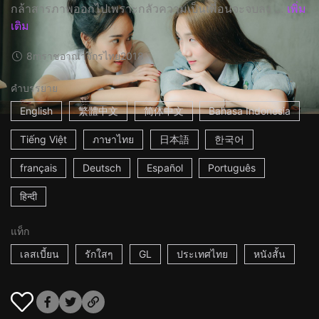
กล้าสารภาพออกไปเพราะกลัวความเป็นเพื่อนจะจบลง ...
เพิ่ม
เติม
8m
ราชอาณาจักรไทย
2018
คำบรรยาย
English
繁體中文
简体中文
Bahasa Indonesia
Tiếng Việt
ภาษาไทย
日本語
한국어
français
Deutsch
Español
Português
हिन्दी
แท็ก
เลสเบี้ยน
รักใสๆ
GL
ประเทศไทย
หนังสั้น