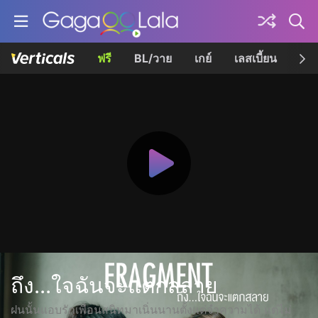
ฟรี
BL/วาย
เกย์
เลสเบี้ยน
เควี
ถึง...ใจฉันจะแตกสลาย
ฝนนั้นแอบรักเพื่อนสนิทมาเนิ่นนานตั้งแต่จำความได้ แต่ไม่