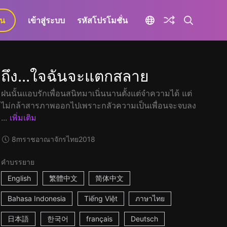
ยน
เข้าสู่ระบบ
รหัสโปรโมชั่น
ถึง...ใจฉันจะแตกสลาย
ฝนนั้นแอบรักเพื่อนสนิทมาเนิ่นนานตั้งแต่จำความได้ แต่
ไม่กล้าสารภาพออกไปเพราะกลัวความเป็นเพื่อนจะจบลง
...
เพิ่มเติม
8m
ราชอาณาจักรไทย
2018
คำบรรยาย
English
繁體中文
简体中文
Bahasa Indonesia
Tiếng Việt
ภาษาไทย
日本語
한국어
français
Deutsch