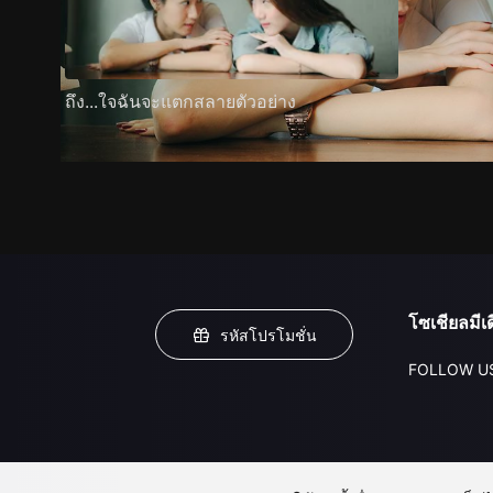
ถึง...ใจฉันจะแตกสลายตัวอย่าง
โซเชียลมีเด
รหัสโปรโมชั่น
FOLLOW U