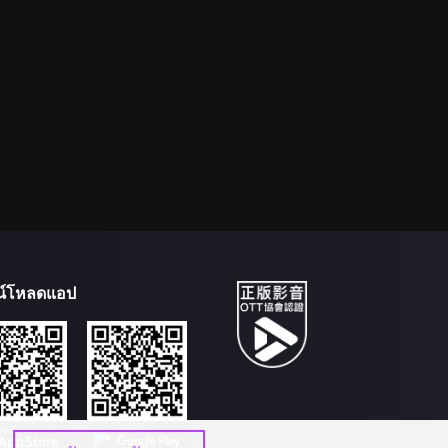
น์โหลดแอป