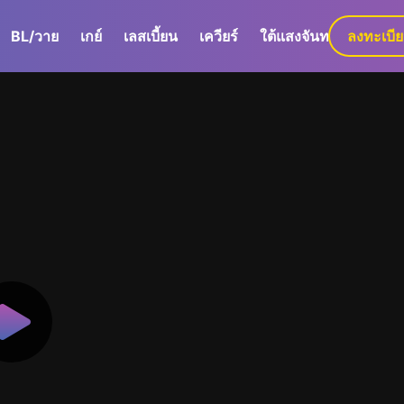
BL/วาย
เกย์
เลสเบี้ยน
เควียร์
ใต้แสงจันทร์
ลงทะเบี
GaLa+