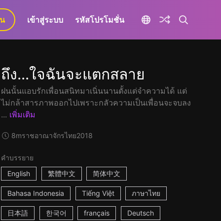
ยน
เข้าสู่ระบบ
รหัสโปรโมชั่น
ถึง...ใจฉันจะแตกสลาย
ฝนนั้นแอบรักเพื่อนสนิทมาเนิ่นนานตั้งแต่จำความได้ แต่
ไม่กล้าสารภาพออกไปเพราะกลัวความเป็นเพื่อนจะจบลง
...
เพิ่มเติม
8m
ราชอาณาจักรไทย
2018
คำบรรยาย
English
繁體中文
简体中文
Bahasa Indonesia
Tiếng Việt
ภาษาไทย
日本語
한국어
français
Deutsch