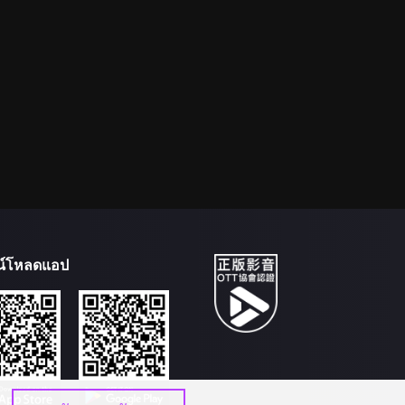
น์โหลดแอป