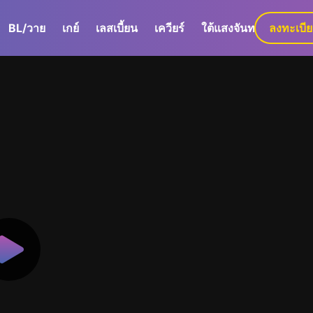
BL/วาย
เกย์
เลสเบี้ยน
เควียร์
ใต้แสงจันทร์
ลงทะเบี
GaLa+