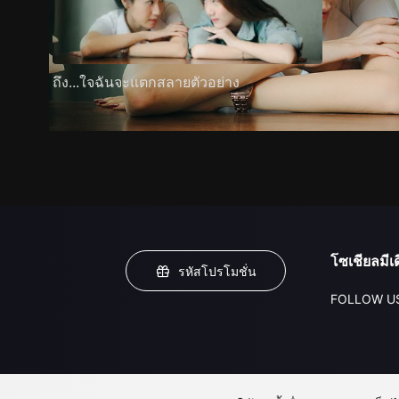
ถึง...ใจฉันจะแตกสลายตัวอย่าง
โซเชียลมีเด
รหัสโปรโมชั่น
FOLLOW U