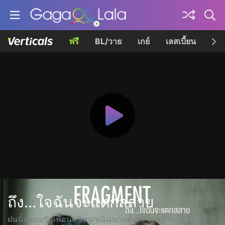
ฟรี
BL/วาย
เกย์
เลสเบี้ยน
เควี
ถึง...ใจฉันจะแตกสลาย
ฝนนั้นแอบรักเพื่อนสนิทมาเนิ่นนานตั้งแต่จำความได้ แต่ไม่