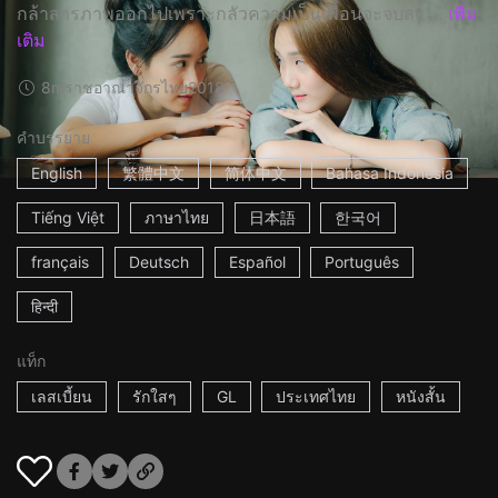
กล้าสารภาพออกไปเพราะกลัวความเป็นเพื่อนจะจบลง ...
เพิ่ม
เติม
8m
ราชอาณาจักรไทย
2018
คำบรรยาย
English
繁體中文
简体中文
Bahasa Indonesia
Tiếng Việt
ภาษาไทย
日本語
한국어
français
Deutsch
Español
Português
हिन्दी
แท็ก
เลสเบี้ยน
รักใสๆ
GL
ประเทศไทย
หนังสั้น