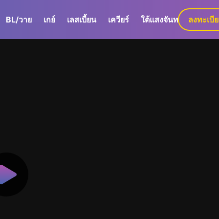
BL/วาย
เกย์
เลสเบี้ยน
เควียร์
ใต้แสงจันทร์
ลงทะเบี
GaLa+