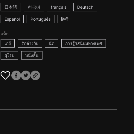
日本語
한국어
français
Deutsch
Español
Português
हिन्दी
แท็ก
เกย์
รักต่างวัย
นัด
การรู้รสนิยมทางเพศ
ยุโรป
หนังสั้น