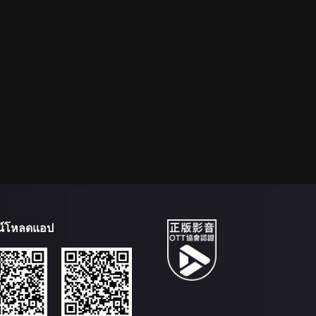
น์โหลดแอป