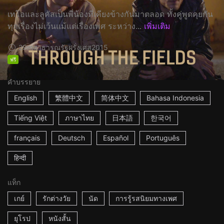
เทโอและลูคัสเป็นพี่น้องที่เคียงข้างกันมาตลอด ทั้งคู่พูดคุยกัน
ทุกเรื่องไม่เว้นแม้แต่เรื่องเพศ ระหว่าง...
เพิ่มเติม
29m
สาธารณรัฐฝรั่งเศส
2015
ฟรี
คำบรรยาย
English
繁體中文
简体中文
Bahasa Indonesia
Tiếng Việt
ภาษาไทย
日本語
한국어
français
Deutsch
Español
Português
हिन्दी
แท็ก
เกย์
รักต่างวัย
นัด
การรู้รสนิยมทางเพศ
ยุโรป
หนังสั้น