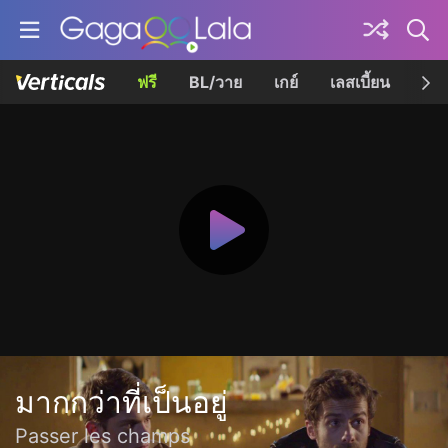
ฟรี
BL/วาย
เกย์
เลสเบี้ยน
เควี
มากกว่าที่เป็นอยู่
Passer les champs