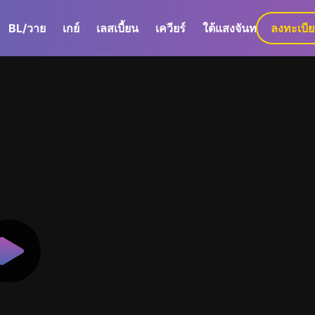
BL/วาย
เกย์
เลสเบี้ยน
เควียร์
ใต้แสงจันทร์
ลงทะเบี
GaLa+