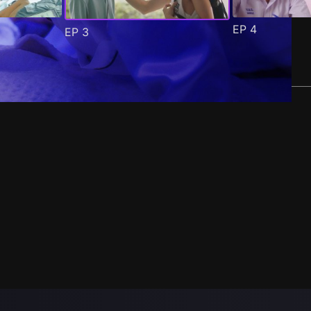
EP
4
EP
3