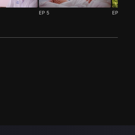
EP
5
EP
6