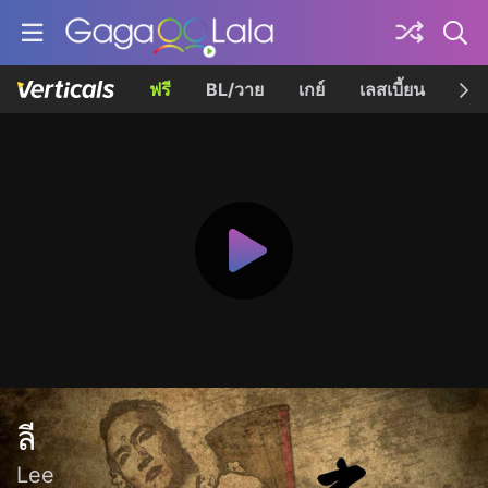
ฟรี
BL/วาย
เกย์
เลสเบี้ยน
เควี
ลี
Lee