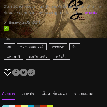
ลีไม่ใช่นักรบธรรมดา เธอมีความรักที่เป็นความลับ เมื่อความ
ลับของเธอถูกเปิดเผย ลีต้องเผชิญหน้ากับการต่อ...
เพิ่มเติม
6m
สหรัฐอเมริกา
2011
ฟรี
แท็ก
เกย์
ทรานสเจนเดอร์
ความรัก
จีน
แฟนตาซี
อเมริกาเหนือ
หนังสั้น
ตัวอย่าง
ภาพนิ่ง
เนื้อหาที่แนะนำ
รายละเอียด