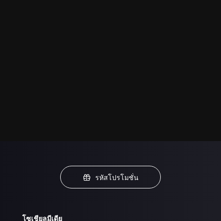
รหัสโปรโมชั่น
โซเชียลมีเดีย