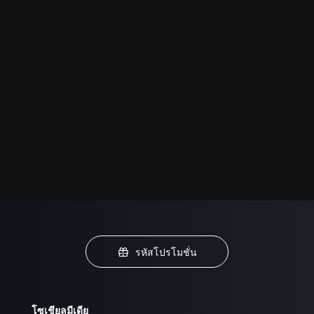
รหัสโปรโมชั่น
โซเชียลมีเดีย