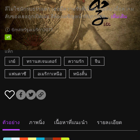
ลีไม่ใช่นักรบธรรมดา เธอมีความรักที่เป็นความลับ เมื่อความ
ลับของเธอถูกเปิดเผย ลีต้องเผชิญหน้ากับการต่อ...
เพิ่มเติม
6m
สหรัฐอเมริกา
2011
ฟรี
แท็ก
เกย์
ทรานสเจนเดอร์
ความรัก
จีน
แฟนตาซี
อเมริกาเหนือ
หนังสั้น
ตัวอย่าง
ภาพนิ่ง
เนื้อหาที่แนะนำ
รายละเอียด