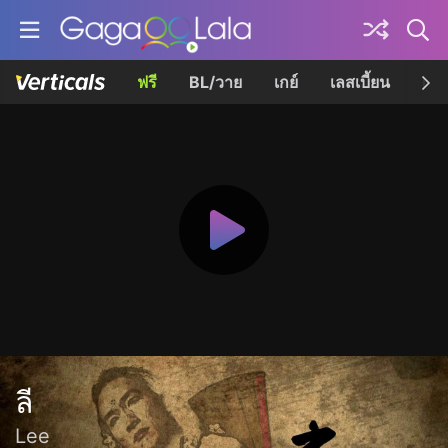
ฟรี
BL/วาย
เกย์
เลสเบี้ยน
เควี
ลี
Lee