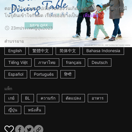
ตอนที่ 11: ทุกคนไปเที่ยวฉลองวันเกิดให้ทาเนะ แต่ยูทากะกับมิ
โนรุดันเข้าใจกันผิด เรื่องย่ออย่างเป็น...
เพิ่มเติม
23m
ประเทศญี่ปุ่น
2023
คำบรรยาย
English
繁體中文
简体中文
Bahasa Indonesia
Tiếng Việt
ภาษาไทย
français
Deutsch
Español
Português
हिन्दी
แท็ก
เกย์
BL
ความรัก
ดัดแปลง
อาหาร
ญี่ปุ่น
หนังสั้น