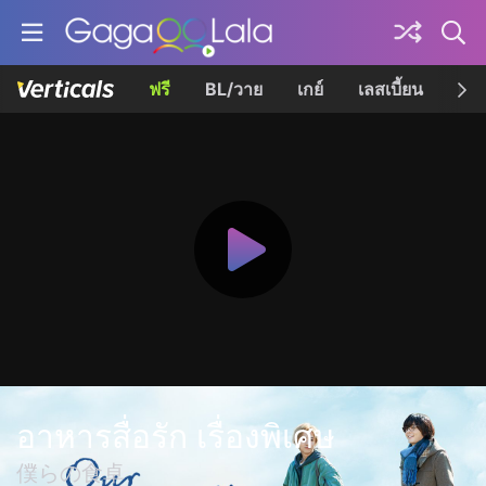
ฟรี
BL/วาย
เกย์
เลสเบี้ยน
เควี
อาหารสื่อรัก เรื่องพิเศษ
僕らの食卓