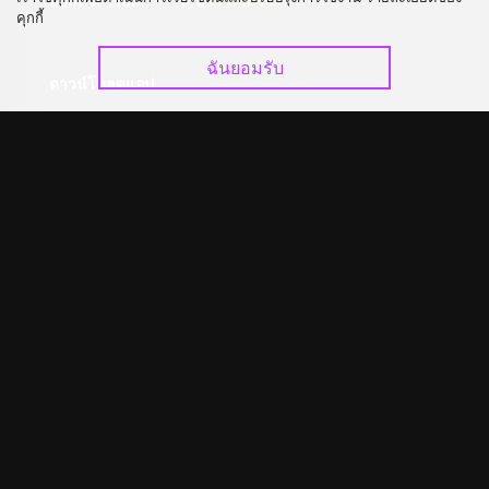
อัปเกรด วีไอพี
ร่วมงานกับเรา
คุกกี้
ฉันยอมรับ
ดาวน์โหลดแอป