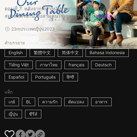
ตอนที่ 7: หลังจากที่หายป่วย ยูทากะและสองพี่น้องก็มีปาร์ตี้คริ
สมาสต์ด้วยกัน ทั้งสามคนใช้เวลาร่วมกัน ...
เพิ่มเติม
23m
ประเทศญี่ปุ่น
2023
คำบรรยาย
English
繁體中文
简体中文
Bahasa Indonesia
Tiếng Việt
ภาษาไทย
français
Deutsch
Español
Português
हिन्दी
แท็ก
เกย์
BL
ความรัก
ดัดแปลง
อาหาร
ญี่ปุ่น
ซีรีส์