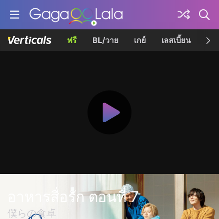
ฟรี
BL/วาย
เกย์
เลสเบี้ยน
เควี
อาหารสื่อรัก ตอนที่ 7
僕らの食卓