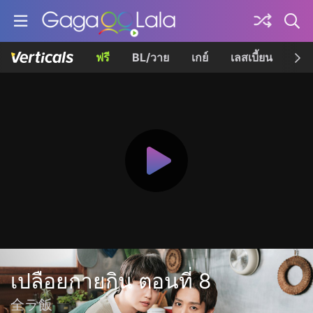
ฟรี
BL/วาย
เกย์
เลสเบี้ยน
เควี
เปลือยกายกิน ตอนที่ 8
全ラ飯