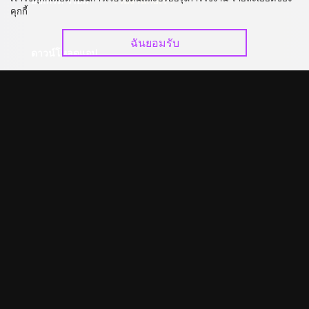
อัปเกรด วีไอพี
ร่วมงานกับเรา
คุกกี้
ฉันยอมรับ
ดาวน์โหลดแอป