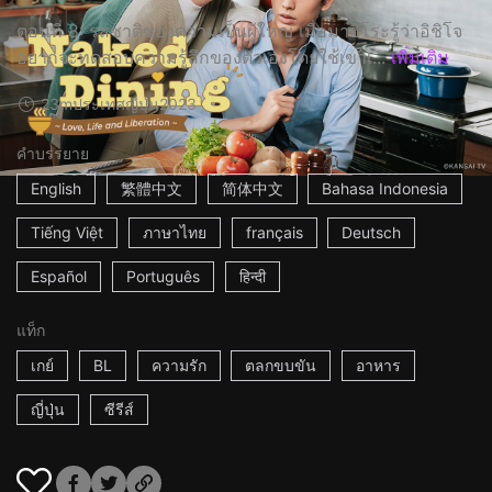
ตอนที่ 8: รสชาติของความเป็นผู้ใหญ่ เมื่อมาฮิโระรู้ว่าอิชิโจ
อยากจะทดสอบความรู้สึกของตัวเองโดยใช้เขาเ...
เพิ่มเติม
23m
ประเทศญี่ปุ่น
2023
คำบรรยาย
English
繁體中文
简体中文
Bahasa Indonesia
Tiếng Việt
ภาษาไทย
français
Deutsch
Español
Português
हिन्दी
แท็ก
เกย์
BL
ความรัก
ตลกขบขัน
อาหาร
ญี่ปุ่น
ซีรีส์