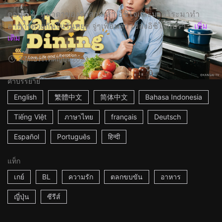
ตอนที่ 4: หน้าตาของรักสามเส้า อิชิโจและมาฮิโระมาทำ
อาหารด้วยกันในวันหยุด จู่ๆเพื่อนสาวของอิชิโจก็ปรา...
เพิ่ม
เติม
23m
ประเทศญี่ปุ่น
2023
คำบรรยาย
English
繁體中文
简体中文
Bahasa Indonesia
Tiếng Việt
ภาษาไทย
français
Deutsch
Español
Português
हिन्दी
แท็ก
เกย์
BL
ความรัก
ตลกขบขัน
อาหาร
ญี่ปุ่น
ซีรีส์