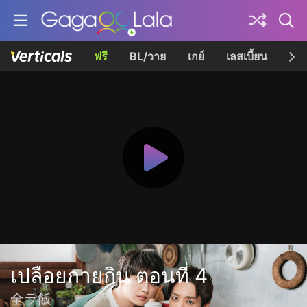
ฟรี
BL/วาย
เกย์
เลสเบี้ยน
เควี
เปลือยกายกิน ตอนที่ 4
全ラ飯