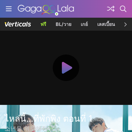
ฟรี
BL/วาย
เกย์
เลสเบี้ยน
เควี
ไหล่นี้...ที่พักพิง ตอนที่ 1
소년을 위로해줘