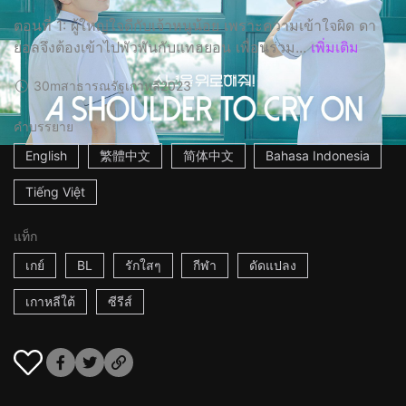
ตอนที่ 1: ผู้ใหญ่ใจดีกับเจ้าหนูน้อย เพราะความเข้าใจผิด ดา
ยอลจึงต้องเข้าไปพัวพันกับแทฮยอน เพื่อนร่วม...
เพิ่มเติม
30m
สาธารณรัฐเกาหลี
2023
คำบรรยาย
English
繁體中文
简体中文
Bahasa Indonesia
Tiếng Việt
แท็ก
เกย์
BL
รักใสๆ
กีฬา
ดัดแปลง
เกาหลีใต้
ซีรีส์