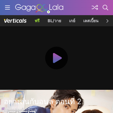
ฟรี
BL/วาย
เกย์
เลสเบี้ยน
เควี
อย่าเล่นกับอนล ตอนที่ 2
อย่าเล่นกับอนล