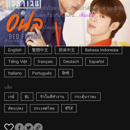
ตอนที่ 2: คิงยื่นมือเข้าไปช่วยตอนที่เอื้อกำลังมีปัญหาพอดี นั่น
ทำให้เอื้อยิ่งคิดไม่ตกเกี่ยวกับข้อเสน...
เพิ่มเติม
40m
ราชอาณาจักรไทย
2023
คำบรรยาย
English
繁體中文
简体中文
Bahasa Indonesia
Tiếng Việt
français
Deutsch
Español
Italiano
Português
हिन्दी
แท็ก
เกย์
BL
รักในที่ทำงาน
กระตุ้นราคะ
ดัดแปลง
ประเทศไทย
ซีรีส์